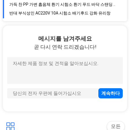
가득 찬 PP 가변 흡음체 환기 시험소 환기 푸드 바닥 스탠딩 타입
반대 부식성인 AC220V 10A 시험소 배기후드 강화 유리창
조정할 수 있는 창 5 밀리미터 시험소 환기 푸드 PP 폴리프로필렌 구조
방폭 스테인레스 강 환기 푸드 1500 밀리미터 화학 가스 벽장
메시지를 남겨주세요
오래가는 SS304 시험소 환기 푸드 벤치탑 환기 푸드
곧 다시 연락 드리겠습니다!
내습성 화학적 통기구 후드 2100CMH 강철 환기 푸드
대규모 부식 방지 연구소 환기 푸드 고온 레지스턴트
트레스파 이사회 시험소 환기 푸드 1200 밀리미터 실험실 환기 후드
누실 방지 AC380V 환기 푸드 연구실장비 우트레 사이즈 250 밀리미터
학교를 위한 배기량 1700m3/h 연구소 환기 푸드 벤치 상부 종류
실험실 등급 1 생물학적 안전 케비넷 1080m3/H 데스크탑 환기 푸드
철강 단일층 화학 가스 후드 1800*9000*2350mm
학교 병원을 위한 쿠스토미즈드 1500x850mm PP 실험실 벤치
Ｃ 골조 SUS 304 연구소 카운터 탑 고강도 ABS 조정가능 기부
달걀 모양 싱크와 레우 명조 Te ISO14001 스테인레스 강 아일랜드 벤치
모든