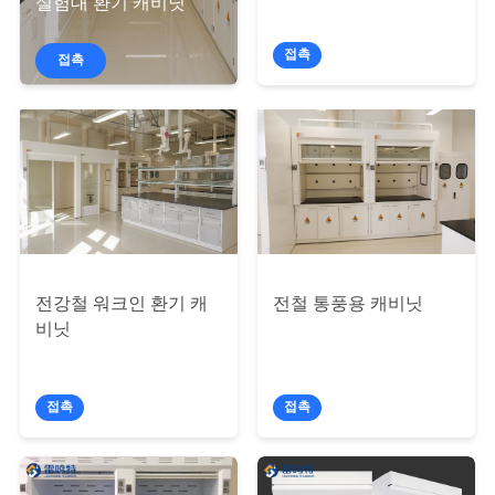
한
실험대 환기 캐비닛
것
접촉
접촉
공
장
투
어
전강철 워크인 환기 캐
전철 통풍용 캐비닛
품
비닛
질
접촉
접촉
관
리