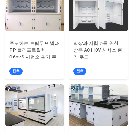
저
희
와
주도하는 트립루프 빛과
벽장과 시험소를 위한
연
PP 폴리프로필렌
방폭 AC110V 시험소 환
0.6m/S 시험소 환기 푸
기 푸드
락
드
접촉
접촉
뉴
스
사
건