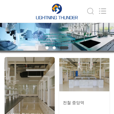
Beijing
leimingte
laboratory
equipment
Co.,
Ltd.
All
홈
Rights
Reserved.
Developed
by
ECER
제
품
우
리
에
관
전철 중앙역