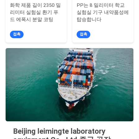
화학 제품 길이 2350 밀
PP는 8 밀리미터 학교
견
리미터 실험실 환기 푸
실험실 기구 내약품성에
드 에폭시 분말 코팅
탑승합니다
적
접촉
접촉
요
청
사
이
트
맵
PRIVACY
Beijing leimingte laboratory