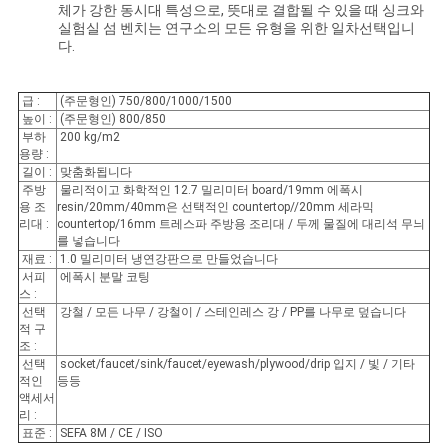
체가 강한 동시대 특성으로, 뜻대로 결합될 수 있을 때 싱크와
실험실 섬 벤치는 연구소의 모든 유형을 위한 일차선택입니
견
다.
적
급 :
(주문형인) 750/800/1000/1500
요
높이 :
(주문형인) 800/850
부하
200 kg/m2
청
용량 :
길이 :
맞춤화됩니다
주방
물리적이고 화학적인 12.7 밀리미터 board/19mm 에폭시
용 조
resin/20mm/40mm은 선택적인 countertop//20mm 세라믹
사
리대 :
countertop/16mm 트레스파 주방용 조리대 / 두께 물질에 대리석 무늬
를 넣습니다
재료 :
1.0 밀리미터 냉연강판으로 만들었습니다
이
서피
에폭시 분말 코팅
스 :
트
선택
강철 / 모든 나무 / 강철이 / 스테인레스 강 / PP를 나무로 덮습니다
적 구
맵
조 :
선택
socket/faucet/sink/faucet/eyewash/plywood/drip 입지 / 빛 / 기타
적인
등등
액세서
PRIVACY
리 :
표준 :
SEFA 8M / CE / ISO