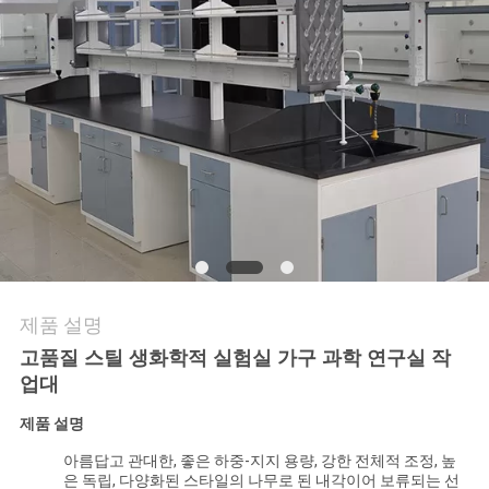
저
희
와
연
락
뉴
제품 설명
스
고품질 스틸 생화학적 실험실 가구 과학 연구실 작
업대
사
제품 설명
건
아름답고 관대한, 좋은 하중-지지 용량, 강한 전체적 조정, 높
은 독립, 다양화된 스타일의 나무로 된 내각이어 보류되는 선