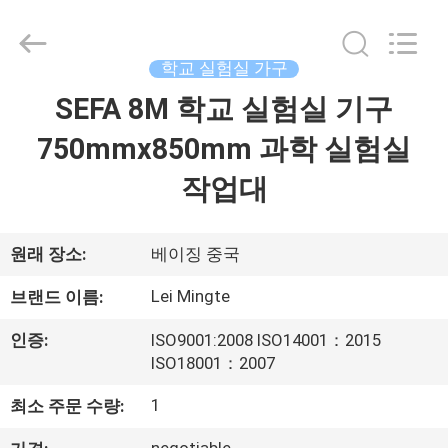
Beijing
leimingte
laboratory
equipment
Co.,
학교 실험실 가구
Ltd.
All
Rights
SEFA 8M 학교 실험실 기구
홈
Reserved.
Developed
by
750mmx850mm 과학 실험실
ECER
제
작업대
품
원래 장소:
베이징 중국
우
Lei Mingte
브랜드 이름:
리
인증:
ISO9001:2008 ISO14001：2015
에
ISO18001：2007
관
1
최소 주문 수량: