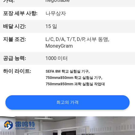
한
negotiable
가격:
것
포장 세부 사항:
나무상자
배달 시간:
15 일
공
지불 조건:
L/C, D/A, T/T, D/P, 서부 동맹,
장
MoneyGram
투
공급 능력:
1000 미터
어
,
하이 라이트:
SEFA 8M 학교 실험실 기구
,
750mmx850mm 학교 실험실 기구
750mmx850mm 과학 실험실 작업대
품
질
최고의 가격
관
리