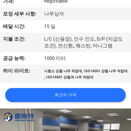
한
negotiable
가격:
것
포장 세부 사항:
나무상자
배달 시간:
15 일
공
지불 조건:
L/C (신용장), 인수 인도, D/P (지급도
장
조건), 전신환,, 웨스턴, 머니그램
투
공급 능력:
1000 미터
어
,
하이 라이트:
시험소 강철 나무 작업대
ISO14001 강철 나무 작업대
,
ISO14001 강철과 나무 작업대
품
최고의 가격
질
관
리