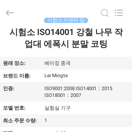
-
2026
Beijing
leimingte
laboratory
시험소 카운터 탑
equipment
Co.,
시험소 ISO14001 강철 나무 작
홈
Ltd.
All
Rights
업대 에폭시 분말 코팅
Reserved.
Developed
by
제
ECER
품
원래 장소:
베이징 중국
Lei Mingte
브랜드 이름:
우
인증:
ISO9001:2008 ISO14001：2015
리
ISO18001：2007
에
모델 번호:
실험실 기구
관
1
최소 주문 수량: