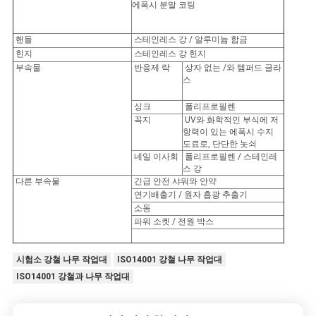
POLICY
에폭시 분말 코팅
핸들
스테인레스 강 / 알루미늄 합금
힌지
스테인레스 강 힌지
부속물
반응제 락
상자 없는 /와 템퍼드 글라
스
싱크
폴리프로필렌
꼭지
UV와 화학적인 부식에 저
항력이 있는 에폭시 수지
도료로, 단단한 놋쇠
네일 이사회
폴리프로필렌 / 스테인레
스 강
다른 부속물
긴급 안전 샤워와 안약
연기배출기 / 원자 흡광 추출기
소동
파워 소켓 / 전원 박스
시험소 강철 나무 작업대
ISO14001 강철 나무 작업대
ISO14001 강철과 나무 작업대