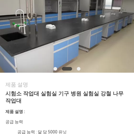
저
희
와
연
락
뉴
제품 설명
스
시험소 작업대 실험실 기구 병원 실험실 강철 나무
작업대
사
제품 설명 :
공급 능력
건
공급 능력 : 달 당 5000 유닛