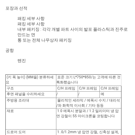
포장과 선적
견
패킹 세부 사항
적
패킹 세부 사항
내부 패키징 : 각각 개별 파트 사이의 발포 플라스틱과 진주로
요
만드는 면
통 또는 전체 나무상자 패키징
청
공항
톈진
사
(키 폭 높이) (MM을) 분류하세
표준 크기 L*750*850/는 고객에 따른 것
이
요
특화했습니다
구조
C/H 프레임
C/H 프레임
C/H 프레임
트
후면 패널을 수리하세요
/
/
예
주방용 조리대
물리적인 세라믹 / 에폭시 수지 / 대리석
맵
/와 화학적 이사회 / 기타 등등
재료
1.0 에폭시 분말과 / 1.2 밀리미터 냉 압
연 강철이 55 마이크론을 코팅합니다
PRIVACY
드로어 도어
1..0/1.2mm 냉 압연 강철, 신축성 설계,