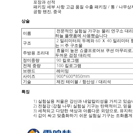
포장과 선적
패키징 세부 사항 고급 품질 수출 패키징 / 통 / 나무상
공항 톈진, 중국
상술
전문적인 실험실 가구는 물리 연구소 대리
이름
하늘 플랫폼에 사용했습니다
2 밀리미터의 두께와 60 Ｘ 40 밀리미터
구조
는 H 주 구조물
효율이 높은 쇼클프로어브 쿠션 마무리로, 선
주방용 조리대
두꺼운 검정 대리석
정미중량
90 킬로그램
전체 중량
100 킬로그램
브랜드
레이밍
사이즈
900*600*850mm
기술
제진 테이블 / 항산성 / 대리석
특징
1) 실험실용 저울은 강산과 내알칼리성을 가지고 있습
2) 전철강 (강철 나무) 실험실 기구는 탄력적이고, 믿
3) 세척되고 다양한 색상과 아름다운 외양으로, 유지하
4) 값이 싸고 맞춤화하기 쉬운 실험실 기구는 조화롭게