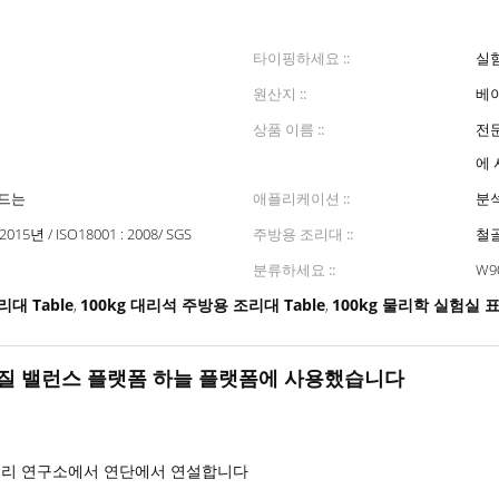
타이핑하세요 ::
실
원산지 ::
베이
상품 이름 ::
전
에
만드는
애플리케이션 ::
분석
 2015년 / ISO18001 : 2008/ SGS
주방용 조리대 ::
철골
분류하세요 ::
W9
대 Table
100kg 대리석 주방용 조리대 Table
100kg 물리학 실험실 
,
,
재질 밸런스 플랫폼 하늘 플랫폼에 사용했습니다
달 물리 연구소에서 연단에서 연설합니다