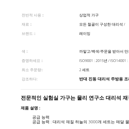
전반적 사용 ::
상업적 가구
재료 ::
모든 철골이 구성한 대리석 /
브랜드 ::
레이밍
색 ::
까맣고/백색/주문을 받아서 
증명하세요 ::
ISO9001 : 2015년 / ISO14001 :
최소 주문량::
2 세트
반대 진동 대리석 주방용 조리
강조하다:
전문적인 실험실 가구는 물리 연구소 대리석 
제품 설명 :
공급 능력
공급 능력 : 대리석 재질 하늘의 3000개 세트는 매