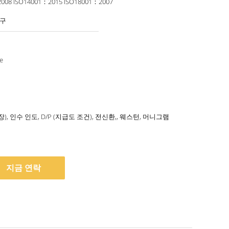
ISO9001:2008 ISO14001：2015 ISO18001：2007
기구
e
용장), 인수 인도, D/P (지급도 조건), 전신환,, 웨스턴, 머니그램
터
지금 연락