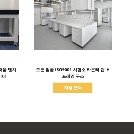
세부 정보 표시
저울 벤치
모든 철골 ISO9001 시험소 카운터 탑 Ｈ
리미터
프레임 구조
지금 연락