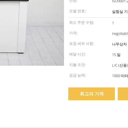
인증:
모델 번호:
실험실 
최소 주문 수량:
1
가격:
negotiabl
포장 세부 사항:
나무상자
배달 시간:
15 일
지불 조건:
L/C (신
공급 능력:
1000 미
최고의 가격