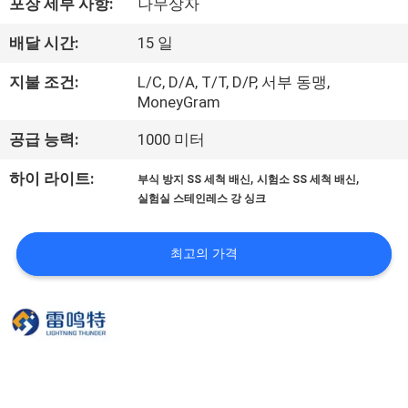
한
포장 세부 사항:
나무상자
것
배달 시간:
15 일
지불 조건:
L/C, D/A, T/T, D/P, 서부 동맹,
공
MoneyGram
장
공급 능력:
1000 미터
투
,
,
하이 라이트:
부식 방지 SS 세척 배신
시험소 SS 세척 배신
실험실 스테인레스 강 싱크
어
최고의 가격
품
질
관
리