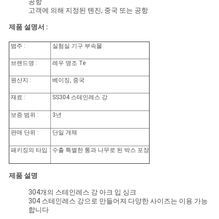
공항
고객에 의해 지정된 톈진, 중국 또는 공항
견
제품 설명서 :
적
범주 :
실험실 기구 부속물
요
브랜드명 :
레우 명조 Te
청
원산지 :
베이징, 중국
재료 :
SS304 스테인레스 강
사
보증 범위 :
3년
이
판매 단위 :
단일 개체
트
패키징의 타입 :
수출 특별한 통과 나무로 된 박스 포장
맵
제품 설명
304개의 스테인레스 강 아크 입 싱크
304 스테인레스 강으로 만들어져 다양한 사이즈는 이용 가능
PRIVACY
합니다