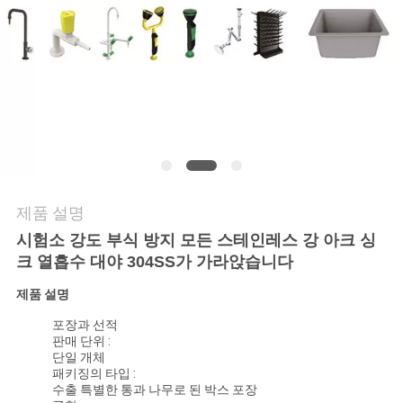
저
희
와
연
락
제품 설명
뉴
시험소 강도 부식 방지 모든 스테인레스 강 아크 싱
크 열흡수 대야 304SS가 가라앉습니다
스
제품 설명
포장과 선적
사
판매 단위 :
단일 개체
건
패키징의 타입 :
수출 특별한 통과 나무로 된 박스 포장