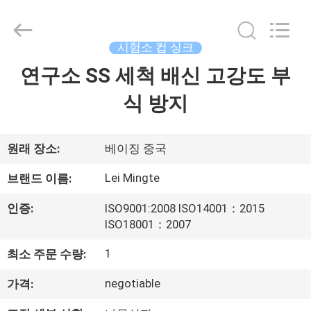
2021
-
2026
Beijing
leimingte
시험소 컵 싱크
laboratory
equipment
Co.,
연구소 SS 세척 배신 고강도 부
홈
Ltd.
All
Rights
식 방지
Reserved.
Developed
제
by
ECER
품
원래 장소:
베이징 중국
Lei Mingte
브랜드 이름:
우
인증:
ISO9001:2008 ISO14001：2015
리
ISO18001：2007
에
1
최소 주문 수량:
관
negotiable
가격: