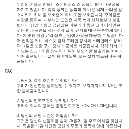
POLICY
우리의 손으로 만드는 스테인레스 강 싱크는 최대 내구성을
가지고 있습니다. 각각 싱크는 농축과 더 나은 억제 소리를 감
소시키기 위해 돌 보호층에 의해 또한 보호됩니다. 주의깊은
마감을 통하여, 내부식인 표면은 더욱 녹과 산화로부터 보호
됩니다. 상업적 등급 공단같은 마무리와 둥근 코너 디자인은
젖은 천과 표면을 닦는 것과 같이, 유지를 매우 단순하게 합니
다. 이 멋진 단일 유역 싱크는 일생 사용을 제공할 수 있습니다.
더 편익을 위해, 바스켓 필터 드레인 장치와 스테인레스 강 바
닥 그릴은 또한 구매 당시에 공짜로 제공됩니다. 각각 최저 그
리드는 스크래치를 방지하기 위해 부드러운 보호하는 버퍼에
의해 흡수됩니다. 설치 용이하도록, 모든 설치 하드웨어는 제
공됩니다.
FAQ :
1. 당신의 결제 조건이 무엇입니까?
우리가 전신환을 받아들일 수 있다고, 보자마자 L/C,D/P는 또
한 받아들여집니다.
2. 당신의 인도조건이 무엇입니까?
우리의 회사의 용어는 공장인도조건, FOB, CFR, CIF입니다.
3. 당신의 배달 시간은 어떻습니까?
그것은 당신의 선불제를 받아 25를 35 일 후로 데려갈 것입니
다. 특별한 배달 시간은 당신의 주문의 품목과 양에 의존합니