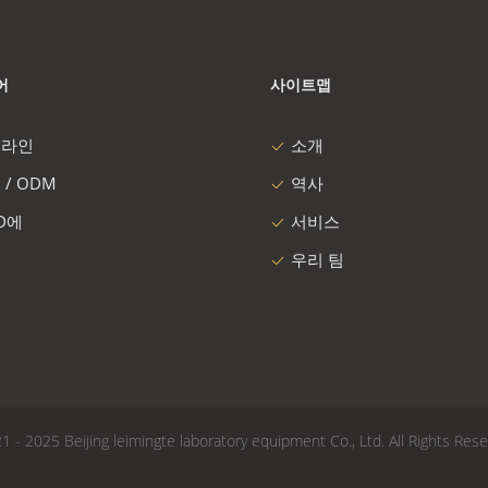
어
사이트맵
 라인
소개
 / ODM
역사
 D에
서비스
우리 팀
2025 Beijing leimingte laboratory equipment Co., Ltd. All Rights Rese