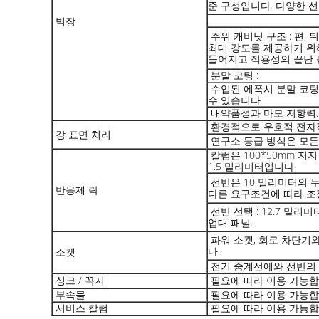
준 구성입니다. 다양한 
벽장
주위 캐비닛 구조 : 편,
최대 강도를 제공하기 위
들어지고 적용성의 끝난 
분말 코팅 :
수입된 에폭시 분말 코
수 있습니다
내약품성과 마모 저항력.
환경적으로 우호적 전자
강 표면 처리
연구소 등급 방식은 모든 
칼럼은 100*50mm 지
1.5 밀리미터입니다
선반은 10 밀리미터의 
반응제 락
다른 요구조건에 따라 조
선반 선택 : 12.7 밀리
업대 패널.
파워 소켓, 회로 차단기와
다.
소켓
전기 중계선에와 선반의
싱크 / 꼭지
필요에 따라 이용 가능
부속물
필요에 따라 이용 가능
서비스 칼럼
필요에 따라 이용 가능