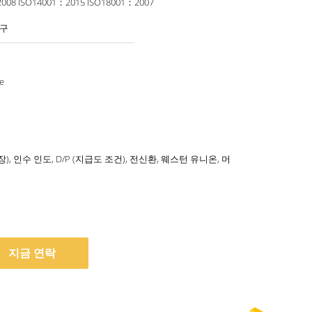
ISO9001:2008 ISO14001：2015 ISO18001：2007
기구
e
용장), 인수 인도, D/P (지급도 조건), 전신환, 웨스턴 유니온, 머
터
지금 연락