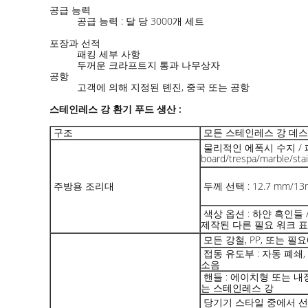
공급 능력
공급 능력 : 달 당 3000개 세트
포장과 선적
패킹 세부 사항
두꺼운 크라프트지 통과 나무상자
공항
고객에 의해 지정된 톈진, 중국 또는 공항
스테인레스 강 환기 푸드 생산 :
구조
모든 스테인레스 강 데스
물리적인 에폭시 수지 / 
board/trespa/marble/
주방용 조리대
두께 선택 : 12.7 mm/1
색상 옵션 : 하얀 흑인들 /
제작된 다른 필요 워크 
모든 강철, PP, 또는 필
접동 유도부 : 자동 폐쇄
소음
핸들 : 에이치형 또는 내
는 스테인레스 강
당기기 스타일 중에서 선택