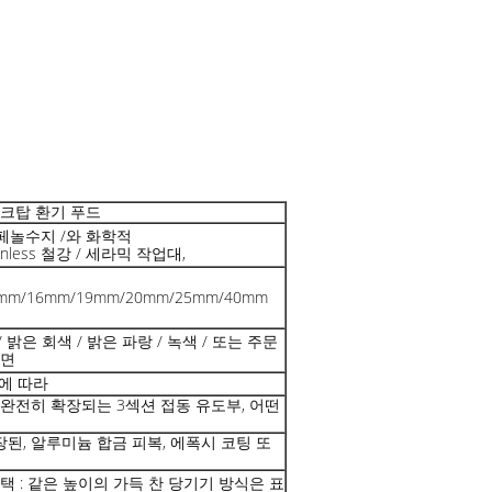
크탑 환기 푸드
페놀수지 /와 화학적
stainless 철강 / 세라믹 작업대,
3mm/16mm/19mm/20mm/25mm/40mm
 밝은 회색 / 밝은 파랑 / 녹색 / 또는 주문
표면
요에 따라
, 완전히 확장되는 3섹션 접동 유도부, 어떤
장된, 알루미늄 합금 피복, 에폭시 코팅 또
 : 같은 높이의 가득 찬 당기기 방식은 표