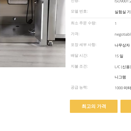
인증:
모델 번호:
실험실 
최소 주문 수량:
1
가격:
negotiabl
포장 세부 사항:
나무상자
배달 시간:
15 일
지불 조건:
L/C (신
니그램
공급 능력:
1000 미
최고의 가격