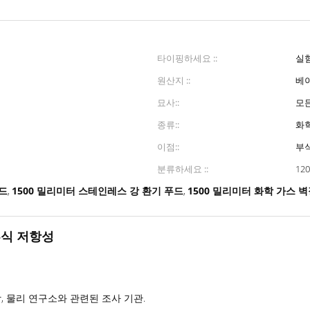
타이핑하세요 ::
실
원산지 ::
베이
묘사::
모
종류::
화학
이점::
부식
분류하세요 ::
12
드
1500 밀리미터 스테인레스 강 환기 푸드
1500 밀리미터 화학 가스 
,
,
부식 저항성
학, 물리 연구소와 관련된 조사 기관.