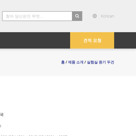
Korean
search
견적 요청
홈
/
제품 소개
/
실험실 증기 두건
중국
e