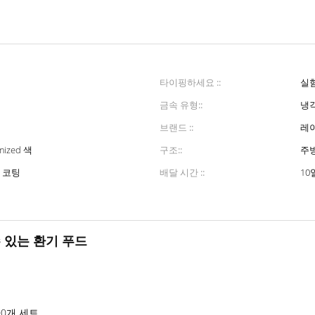
타이핑하세요 ::
실
금속 유형::
냉
브랜드 ::
레
mized 색
구조::
주방
 코팅
배달 시간 ::
1
 있는 환기 푸드
00개 세트