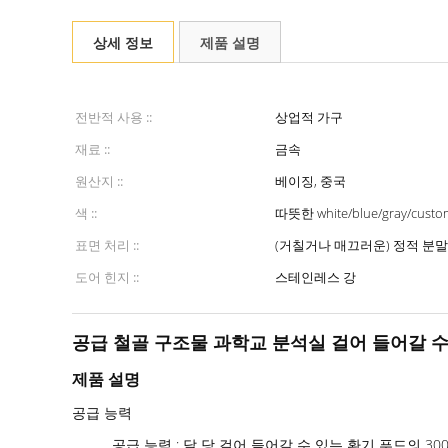
상세 정보
제품 설명
전반적 사용 ::
상업적 가구
재료 ::
금속
원산지 ::
베이징, 중국
색 ::
따뜻한 white/blue/gray/custo
표면 처리 ::
(거칠거나 매끄러운) 정적 분말
도어 힌지 ::
스테인레스 강
공급 철골 구조물 과학교 분석실 걸어 들어갈 수
제품 설명
공급 능력
공급 능력 : 달 당 걸어 들어갈 수 있는 환기 푸드의 30