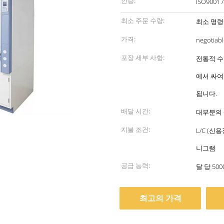
인증:
ISO9001 
최소 주문 수량:
최소 명령
가격:
negotiabl
포장 세부 사항:
전통적 수
에서 싸여
됩니다.
배달 시간:
대부분의 
지불 조건:
L/C (신
니그램
공급 능력:
달 당 50
최고의 가격