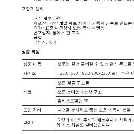
포장과 선적
패킹 세부 사항
속포장 : 각각 개별 파트 사이의 거품과 진주로 만드는
외장 : 표준 나무상자 또는 목재 파렛트
곤포상자, 통에서 한 조각
공항
티안징, 중국
상품 특성
상품 이름
모두는 걸어 들어갈 수 있는 환기 푸드를
사이즈
1200/1500/1800x900x2350 또는 주
모든 철골 구조물
재료
모든 스테인레스강 구조
폴리프로필렌 PP
표면 처리
니스를 분사하고 굽는 고온 에폭시 분말
5 밀리미터의 두께와 페놀수지 이사회가 
라이너
와 가스 채널로 설비했습니다.