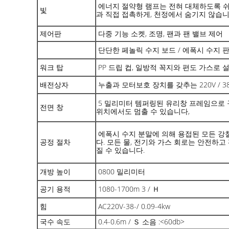
에너지 절약형 램프는 전혀 대체하도록 쉬운 
빛
과 직접 접촉하게, 천정에서 숨기지 않습
제어판
다중 기능 소켓, 조명, 팬과 팬 밸브 제어
단단한 페놀릭 수지 보드 / 에폭시 수지 판 
워크 탑
PP 드립 컵, 일방적 꼭지와 편도 가스로
배전상자
누출과 모터보호 장치를 갖추는 220V / 38
5 밀리미터 템퍼링된 유리창 프레임으로
전면 창
위치에서도 멈출 수 있습니다,
에폭시 수지 분말에 의해 용접된 모든 강
공정 절차
다. 모든 물, 전기와 가스 회로는 안전하고
질 수 있습니다.
개방 높이
0800 밀리미터
공기 용적
1080-1700m 3 / Ｈ
힘
AC220V-38-/ 0.09-4kw
국수 속도
0.4-0.6m / Ｓ 소음 :<60db>