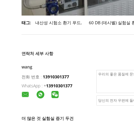
태그:
내산성 시험소 환기 푸드
,
60 DB (데시벨) 실험실
연락처 세부 사항
wang
전화 번호 :
13910301377
WhatsApp :
+
13910301377
더 많은 것 실험실 증기 두건