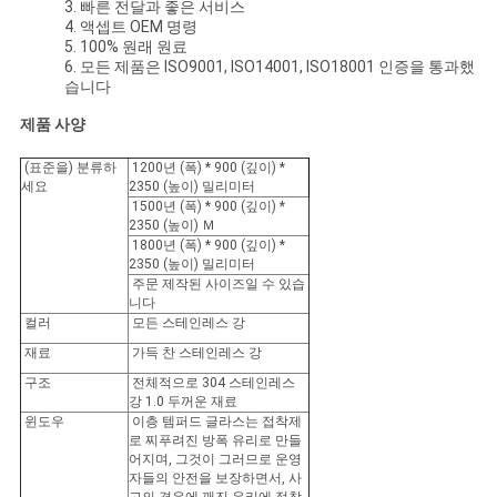
POLICY
3. 빠른 전달과 좋은 서비스
4. 액셉트 OEM 명령
5. 100% 원래 원료
6. 모든 제품은 ISO9001, ISO14001, ISO18001 인증을 통과했
습니다
제품 사양
(표준을) 분류하
1200년 (폭) * 900 (깊이) *
세요
2350 (높이) 밀리미터
1500년 (폭) * 900 (깊이) *
2350 (높이) Ｍ
1800년 (폭) * 900 (깊이) *
2350 (높이) 밀리미터
주문 제작된 사이즈일 수 있습
니다
컬러
모든 스테인레스 강
재료
가득 찬 스테인레스 강
구조
전체적으로 304 스테인레스
강 1.0 두꺼운 재료
윈도우
이층 템퍼드 글라스는 접착제
로 찌푸려진 방폭 유리로 만들
어지며, 그것이 그러므로 운영
자들의 안전을 보장하면서, 사