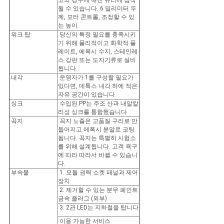
고의 경우에 깨진 유리에 접착
될 수 있습니다. 6 밀리미터 두
께, 모터 콘트롤, 조정할 수 있
는 높이.
워크 탑
당신의 특정 필요를 충족시키
기 위해 물리적이고 화학적 플
레이트, 에폭시 수지, 스테인레
스 강판 또는 도자기류로 설비
됩니다.
내각
운영자가 1를 구성할 필요가
있다면, 데톡스 내각 하에 적은
자유 공간이 있습니다.
싱크
수입된 PP는 주조 산과 내알칼
리성 싱크를 통합했습니다
꼭지
꼭지 노즐은 고품질 구리로 만
들어지고 에폭시 분말로 코팅
됩니다. 꼭지는 특별히 시험소
를 위해 설계됩니다. 고객 욕구
에 따라 따라서 바뀔 수 있습니
다.
부속물
1. 모듈 권력 소켓 패널과 제어
장치
2. 제거할 수 있는 분무 페인트
금속 플러그 (외부)
3. 2관 LED는 지하철을 탑니다
이용 가능한 서비스