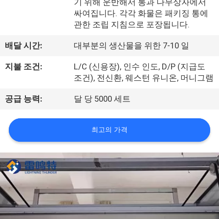
한
기 위해 운반해서 통과 나무상자에서
싸여집니다. 각각 화물은 패키징 통에
것
관한 조립 지침으로 포장됩니다.
배달 시간:
대부분의 생산물을 위한 7-10 일
공
지불 조건:
L/C (신용장), 인수 인도, D/P (지급도
장
조건), 전신환, 웨스턴 유니온, 머니그램
투
공급 능력:
달 당 5000 세트
어
최고의 가격
품
질
관
리