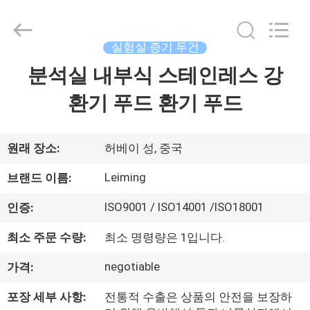
-
2026
Beijing
leimingte
laboratory
실험실 증기 두건
equipment
Co.,
Ltd.
분석실 내부식 스테인레스 강
홈
All
Rights
Reserved.
환기 푸드 환기 푸드
Developed
by
제
ECER
품
원래 장소:
허베이 성, 중국
Leiming
브랜드 이름:
우
ISO9001 / ISO14001 /ISO18001
인증:
리
최소 주문 수량:
최소 명령량은 1입니다.
에
negotiable
가격:
관
포장 세부 사항:
전통적 수출은 상품의 안전을 보장하